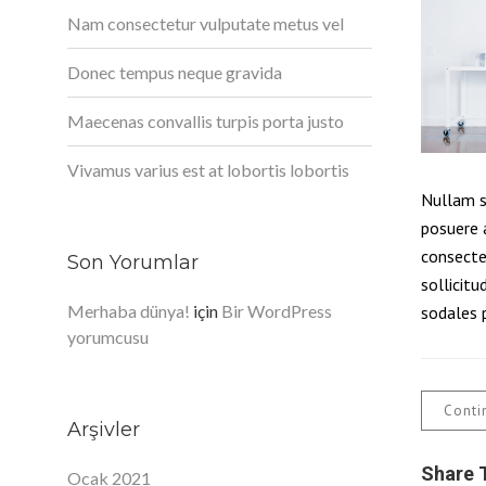
Nam consectetur vulputate metus vel
Donec tempus neque gravida
Maecenas convallis turpis porta justo
Vivamus varius est at lobortis lobortis
Nullam s
posuere 
consecte
Son Yorumlar
sollicitu
Merhaba dünya!
için
Bir WordPress
sodales p
yorumcusu
Conti
Arşivler
Share 
Ocak 2021