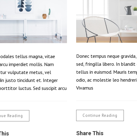
Donec tempus neque gravida,
odales tellus magna, vitae
sed, fringilla libero. In blan
arcu imperdiet mollis. Nam
tellus in euismod. Mauris tem
tur vulputate metus, vel
odio, ac molestie leo hendreri
din justo tincidunt et. Integer
Vivamus
orttitor luctus. Sed suscipit arcu
Continue Reading
nue Reading
Share This
This