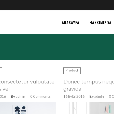
ANASAYFA
HAKKIMIZDA
Product
onsectetur vulputate
Donec tempus neq
 vel
gravida
2016
By
admin
0 Comments
16 Eylül 2016
By
admin
0 