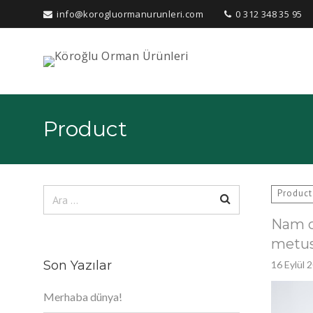
info@korogluormanurunleri.com
0 312 348 35 95
Arama:
Product
Arama:
Product
Nam c
metus
Son Yazılar
16 Eylül 
Merhaba dünya!