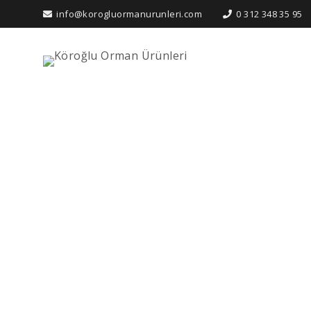
Arama:
info@korogluormanurunleri.com
0 312 348 35 95